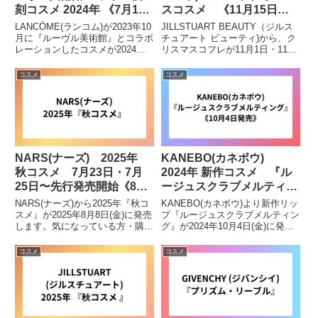
刻コスメ 2024年 《7月1日
スコスメ 《11月15日発
発売》
売》《11月1日発売》
LANCÔME(ランコム)が2023年10
JILLSTUART BEAUTY（ジルス
月に『ルーヴル美術館』とコラボ
チュアート ビューティ)から、ク
レーションしたコスメが2024年7
リスマスコフレが11月1日・11月
月1日(月)に限定復刻として再販
15日、それぞれ発売します。気
されます。気になる方・前回購入
になっている方・購入を検討して
コスメ
コスメ
できなかった方などチェックして
いる方はチェックしてみて下さ
みて下さい。リシュリュー ウィ
い。11月1日発売ギルティパフェ
ング パレッ...
タイム コレ...
NARS(ナーズ) 2025年
KANEBO(カネボウ)
秋コスメ 7月23日・7月
2024年 新作コスメ 『ル
25日〜先行発売開始《8月
ージュスクラブメルティン
8日発売》
グ』 9月20日〜予約開
NARS(ナーズ)から2025年『秋コ
KANEBO(カネボウ)より新作リッ
始 《10月4日発売》
スメ』が2025年8月8日(金)に発売
プ『ルージュスクラブメルティン
します。気になっている方・購入
グ』が2024年10月4日(金)に発売
を検討している方などはチェック
されます。気になっている方・購
してみて下さい。8月8日発売ラ
入を検討している方などはチェッ
コスメ
コスメ
イトリフレクティング プリズマ
クしてみてください。販売情報9
ティックパウダー 太陽のまばゆ
月1日より、＠cosme
い輝きのような...
SHOPPING(ア...