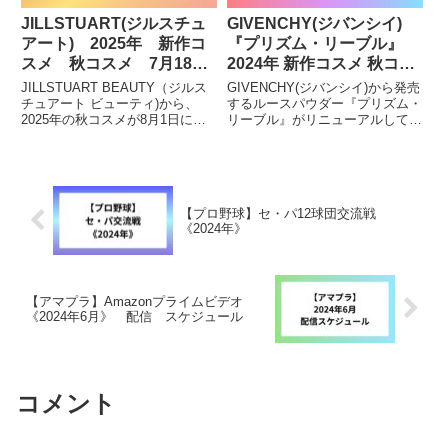
JILLSTUART(ジルスチュ
GIVENCHY(ジバンシイ)
アート) 2025年 新作コ
『プリズム・リーブル』
スメ 秋コスメ 7月18
2024年 新作コスメ 秋コス
日〜予約開始《8月1日発
メ《9月6日発売》
JILLSTUART BEAUTY（ジルス
GIVENCHY(ジバンシイ)から発売
売》
チュアート ビューティ)から、
するルースパウダー『プリズム・
2025年の秋コスメが8月1日に発
リーブル』がリニューアルして
売します。気になっている方・購
2024年9月6日(金)に発売されま
入を検討している方はチェックし
す。気になる方はチェックしてみ
てみて下さい。8月1日発売リッ
て下さい。プリズム・リーブル商
プラッカーブルーミングガーラン
品名プリズム・リーブルカラー
ド商品名リップ...
No.00 オパルセ...
【プロ野球】セ・パ12球団交流戦
《2024年》
【アマプラ】Amazonプライムビデオ
《2024年6月》 配信 スケジュール
コメント