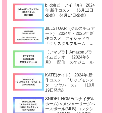
b idol(ビーアイドル) 2024
年 新作コスメ 《6月12日
発売》《4月17日発売》
JILLSTUART(ジルスチュア
ート) 2024年・2025年 新
作コスメ アイシャドウ
『クリスタルブルーム ペ
タルクチュールアイズ デュ
【アマプラ】Amazonプラ
オ』 《3月14日発売》
イムビデオ 《2024年6
月》 配信 スケジュール
KATE(ケイト) 2024年 新
作コスメ 『リップモンス
ター ツヤバース』 《10月
19日発売》
SNIDEL HOME(スナイデル
ホーム) × メジャーリーグベ
ースボール(MLB) コレクシ