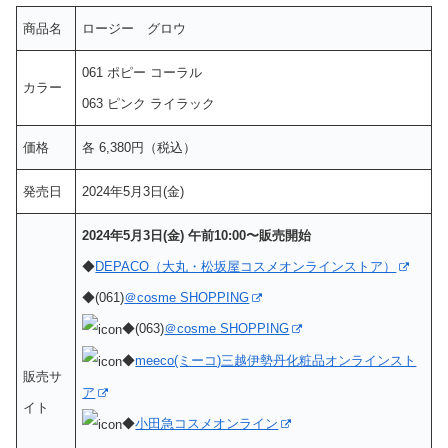
商品名
ロージー グロウ
061 ポピー コーラル
カラー
063 ピンク ライラック
価格
各 6,380円（税込）
発売日
2024年5月3日(金)
2024年5月3日(金) 午前10:00〜販売開始
◆
DEPACO（大丸・松坂屋コスメオンラインストア）
◆(061)
＠cosme SHOPPING
◆(063)
＠cosme SHOPPING
◆
meeco(ミーコ)三越伊勢丹化粧品オンラインスト
販売サ
ア
イト
◆
小田急コスメオンライン