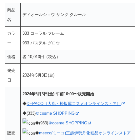
商品
ディオールショウ サンク クルール
名
カラ
333 コーラル フレーム
ー
933 パステル グロウ
価格
各 10,010円（税込）
発売
2024年5月3日(金)
日
2024年5月3日(金) 午前10:00〜販売開始
◆
DEPACO（大丸・松坂屋コスメオンラインストア）
◆(333)
＠cosme SHOPPING
◆(933)
＠cosme SHOPPING
販売
◆
meeco(ミーコ)三越伊勢丹化粧品オンラインストア