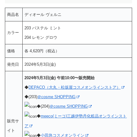
商品名
ディオール ヴェルニ
203 パステル ミント
カラー
204 レモン グロウ
価格
各 4,620円（税込）
発売日
2024年5月3日(金)
2024年5月3日(金) 午前10:00〜販売開始
◆
DEPACO（大丸・松坂屋コスメオンラインストア）
◆(203)
＠cosme SHOPPING
◆(204)
＠cosme SHOPPING
◆
meeco(ミーコ)三越伊勢丹化粧品オンラインスト
販売サ
ア
イト
◆
小田急コスメオンライン