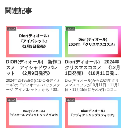
関連記事
コスメ
コスメ
DIOR(ディオール) 新作コ
Dior(ディオール) 2024年
スメ アイシャドウ パレ
クリスマスコスメ 《12月
ット 《2月9日発売》
1日発売》《10月11日発
売》《11月1日発売》《11
2024年2月9日(金)にDIOR(ディオ
Dior(ディオール)から2024年クリ
月15日発売》
ール)の『ディオール バックステ
スマスコフレが10月11日・11月1
ージ アイ パレット』から「001
日・11月15日にそれぞれコスメ
ヌード」と、「002 スモーキー」
が数量限定で発売します。ディオ
が発売されました。今回発売され
ールの2024年クリスマスコスメ
コスメ
コスメ
る商品どちらとも、ブラウン系の
は、ヴェルサイユ宮殿で開催され
カラーで、普段使いとして使いや
る“黄金の舞踏会”に着想した、豪
すい色...
華なコス...