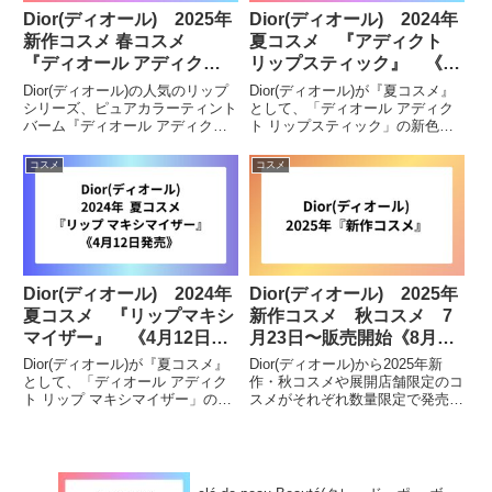
Dior(ディオール) 2025年
Dior(ディオール) 2024年
新作コスメ 春コスメ
夏コスメ 『アディクト
『ディオール アディクト
リップスティック』 《4
リップ グロウ』 リニュ
月12日・17日発売》
Dior(ディオール)の人気のリップ
Dior(ディオール)が『夏コスメ』
ーアル 《1月1日発売》
シリーズ、ピュアカラーティント
として、「ディオール アディク
バーム『ディオール アディクト
ト リップスティック」の新色や
リップ グロウ』が2025年1月1日
限定色と、「ディオール アディ
にリニューアルします。気になっ
クト クチュール リップスティッ
コスメ
コスメ
ている方・購入を検討している方
ク ケース」が2024年4月12日(金)
などはチェックしてみて下さい。
より発売されます。先行発売とし
ディオール アデ...
て、4月10...
Dior(ディオール) 2024年
Dior(ディオール) 2025年
夏コスメ 『リップマキシ
新作コスメ 秋コスメ 7
マイザー』 《4月12日発
月23日〜販売開始《8月1
売》
日発売》
Dior(ディオール)が『夏コスメ』
Dior(ディオール)から2025年新
として、「ディオール アディク
作・秋コスメや展開店舗限定のコ
ト リップ マキシマイザー」の限
スメがそれぞれ数量限定で発売し
定色が、2024年4月12日(金)より
ます。気になっている方や購入を
数量限定で発売されます。ディオ
検討している方などはチェックし
ール アディクト リップ マキシマ
てみてください。8月1日発売バ
イザー商品概要チェリー オイル
ックステージ グロウ マキシマイ
(*1)と...
ザー パレットチーク...