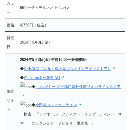
カラ
661 ナチュラル ハイビスカス
ー
価格
4,730円（税込）
発売
2024年5月3日(金)
日
2024年5月3日(金) 午前10:00〜販売開始
◆
DEPACO（大丸・松坂屋コスメオンラインストア）
◆
＠cosme SHOPPING
◆
meeco(ミーコ)三越伊勢丹化粧品オンラインストア
販売
サイ
◆
小田急コスメオンライン
ト
検索→『ディオール アディクト リップ ティント（サ
マー コレクション ２０２４ 限定色）』