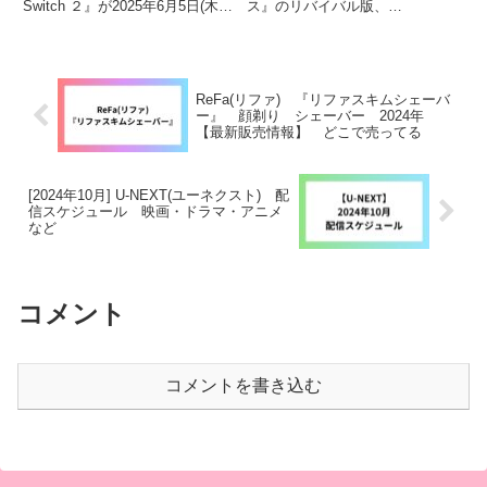
Switch ２』が2025年6月5日(木)
ス』のリバイバル版、
5日発売
年 再販 再入荷 １弾
に発売します。発売に先駆け、
『Tamagotchi Connection』が発
２弾 一番くじ
『Nintendo Switch２』の予約
売します。赤外線通信ができるた
が、マイニンテンドウストアにて
まごっち機種になっています。気
第1回の抽選販売が...
になっている方・購入を考えてい
る方はチェックして...
ReFa(リファ) 『リファスキムシェーバ
ー』 顔剃り シェーバー 2024年
【最新販売情報】 どこで売ってる
[2024年10月] U-NEXT(ユーネクスト) 配
信スケジュール 映画・ドラマ・アニメ
など
コメント
コメントを書き込む