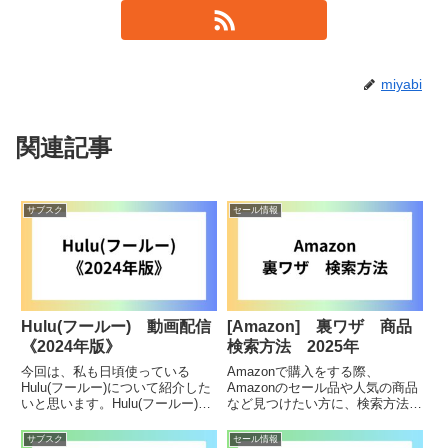
miyabi
関連記事
サブスク
セール情報
Hulu(フールー) 動画配信
[Amazon] 裏ワザ 商品
《2024年版》
検索方法 2025年
今回は、私も日頃使っている
Amazonで購入をする際、
Hulu(フールー)について紹介した
Amazonのセール品や人気の商品
いと思います。Hulu(フールー)の
など見つけたい方に、検索方法と
加入を考えている方は参考にして
して裏技のような様々な検索方法
みて下さい。Huluとは『Hulu(フ
があります。下記を参考に商品検
サブスク
セール情報