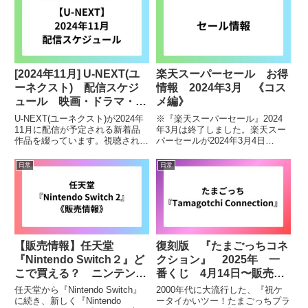
ールー)』は、映画・ドラマ・ア
索方法を活用して商品を見つけて
ニメ・バラエティを楽しめるオン
みて下さい。絞り込み検索一覧
ライン動画配信...
Amazonからの出品Amaz...
[2024年11月] U-NEXT(ユ
楽天スーパーセール お得
ーネクスト) 配信スケジ
情報 2024年3月 《コス
ュール 映画・ドラマ・ア
メ編》
ニメなど
U-NEXT(ユーネクスト)が2024年
※『楽天スーパーセール』2024
11月に配信が予定される新着品
年3月は終了しました。楽天スー
作品を綴っています。視聴される
パーセールが2024年3月4日
方などチェックしてみてくださ
20:00〜開催されます！
い。 洋画11月1日（金）・プー2
rakuten_design="slide";rakuten_a
日常
日常
あくまのくまさんとじゃあくなな
ffiliateId="2fd1fc4f.79bf070a...
かまたち・オクス駅お化け11月6
日（水）・マン...
【販売情報】任天堂
復刻版 『たまごっちコネ
『Nintendo Switch２』ど
クション』 2025年 一
こで買える？ ニンテンド
番くじ 4月14日〜販売
ウ スイッチ2 抽選販
3弾 3月1日〜予約開始
任天堂から『Nintendo Switch』
2000年代に大流行した、『祝ケ
売 まとめ 2025年 6月
《3月22日発売》 2024
に続き、新しく『Nintendo
ータイかいツー！たまごっちプラ