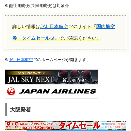
※他社運航便(共同運航便)は対象外
詳しい情報は
JAL 日本航空
のサイト『
国内航空
券 タイムセール
』でご確認ください。
※
JAL 日本航空
のホームページが開きます。
大阪発着