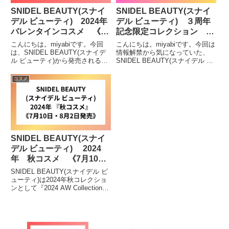
SNIDEL BEAUTY(スナイ
SNIDEL BEAUTY(スナイ
デル ビューティ) 2024年
デル ビューティ) ３周年
バレンタインコスメ 《1
記念限定コレクション
月24日発売》
《3月3日発売》
こんにちは。miyabiです。今回
こんにちは。miyabiです。今回は
は、SNIDEL BEAUTY(スナイデ
情報解禁から気になっていた、
ル ビューティ)から発売される
SNIDEL BEAUTY(スナイデル ビ
『バレンタインコスメ』について
ューティ)の記念コスメについて
紹介したいと思います。SNIDEL
紹介します。SNIDEL
コスメ
BEAUTY(スナイデル ビューティ)
BEAUTY(スナイデル ビューティ)
が2024年1月24日(水)より...
はブランド３周年を記念して、
2024年3...
SNIDEL BEAUTY(スナイ
デル ビューティ) 2024
年 秋コスメ 《7月10
日・8月2日発売》
SNIDEL BEAUTY(スナイデル ビ
ューティ)は2024年秋コレクショ
ンとして『2024 AW Collection』
が2024年7月10日(水)・8月2日
(金)の２回にわたって発売されて
ます。気になっている方・購入を
検討している方は...