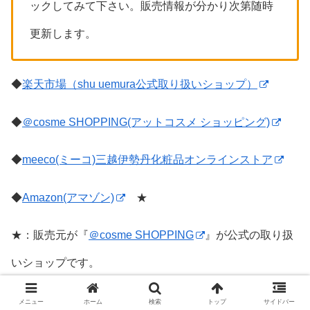
ックしてみて下さい。販売情報が分かり次第随時
更新します。
◆
楽天市場（shu uemura公式取り扱いショップ）
◆
＠cosme SHOPPING(アットコスメ ショッピング)
◆
meeco(ミーコ)三越伊勢丹化粧品オンラインストア
◆
Amazon(アマゾン)
★
★：販売元が『
＠cosme SHOPPING
』が公式の取り扱
いショップです。
※各販売サイトのブランドページが開きます。
メニュー
ホーム
検索
トップ
サイドバー