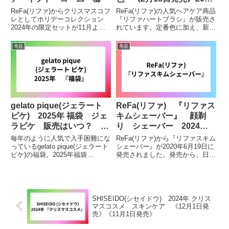
年 2024年 ヘアケア
ReFa(リファ)からクリスマスコフ
ReFa(リファ)の人気ヘアケア商品
くし
レとしてホリデーコレクション
『リファハートブラシ』が販売さ
2024年の限定セットが11月より
れています。定番色に加え、新作
順次発売しています。ReFa(リフ
の限定色も販売されています。気
ァ)のヘアケアシリーズはSNSで
になっている方・購入を検討して
美容
美容
も話題になっており、入手困難な
いる方はチェックしてみて下さ
商品や何度も再販されるような人
い。新色情報限定色『シルバース
気の高い商品ばか...
カイ』画像引用：Amazo...
gelato pique(ジェラート
ReFa(リファ) 『リファス
ピケ) 2025年 福袋 ジェ
キムシェーバー』 顔剃
ラピケ 販売はいつ？
り シェーバー 2024
《2024年12月12日〜予
年 【最新販売情報】 ど
毎年のように人気で入手困難にな
ReFa(リファ)から『リファスキム
約》
こで売ってる
っているgelato pique(ジェラート
シェーバー』が2020年6月19日に
ピケ)の福袋。2025年福袋
発売されました。発売から、日が
『HAPPY BOX2025』が今年も
経った今でもSNS等で話題とな
発売します。販売情報など詳細を
っている商品です。気になってい
綴っているので、気になっている
る方・購入を検討されている方な
方購入を検討している方などはチ
どはチェックしてみて下さい。リ
ェックし...
ファスキムシェーバ...
SHISEIDO(シセイドウ) 2024年 クリス
マスコスメ スキンケア 《12月1日発
売》《11月1日発売》