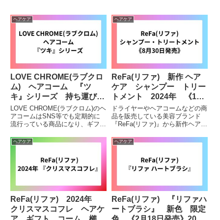
ヘアケア
ヘアケア
LOVE CHROME(ラブクロ
ReFa(リファ) 新作 ヘア
ム) ヘアコーム 『ツ
ケア シャンプー トリー
キ』シリーズ 持ち運び
トメント 2024年 《11
くし プレゼントにもお
月29日発売》《8月30日発
LOVE CHROME(ラブクロム)のヘ
ドライヤーやヘアコームなどの商
すすめ◎
売》
アコームはSNS等でも定期的に
品を販売している美容ブランド
流行っている商品になり、ギフ
『ReFa(リファ)』から新作ヘアケ
ト・プレゼントにもおすすめの商
ア商品のシャンプー『ReFa
品です。また、『ツキ』のシリー
MILK PROTEIN SHAMPOO』
ヘアケア
ヘアケア
ズは持ち運びにも便利な形状で、
と、トリートメント『ReFa
特に人気のシリーズです。気にな
MILK PROTEIN TREATMENT...
っている方・購入を検討...
ReFa(リファ) 2024年
ReFa(リファ) 『リファハ
クリスマスコフレ ヘアケ
ートブラシ』 新色 限定
ア ギフト コーム 櫛
色 《2月18日発売》2025