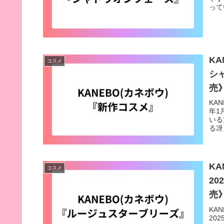
って
KA
コスメ
シ
売
KA
年1
いる
る冴
K
コスメ
2
売
KA
20