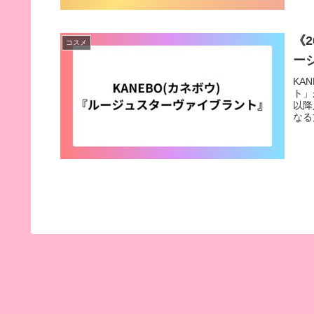
《2
コスメ
ー
KA
ト」
以降
なる