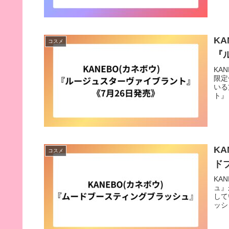
KA
コスメ
『
KA
限定
いる
ト』
KA
コスメ
ド
KA
ュ』
して
ッシ