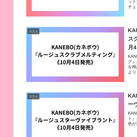
ット
チェ
KA
コスメ
ス
月
KA
グ』
を検
より、
KA
コスメ
ー
KA
ト』か
色が