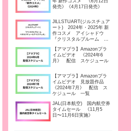
年 新作コスメ 《6月12日
発売》《4月17日発売》
JILLSTUART(ジルスチュア
ート) 2024年・2025年 新
作コスメ アイシャドウ
『クリスタルブルーム ペ
タルクチュールアイズ デュ
【アマプラ】Amazonプラ
オ』 《3月14日発売》
イムビデオ 《2024年6
月》 配信 スケジュール
【アマプラ】Amazonプラ
イムビデオ 見放題作品
《2024年7月》 配信 ス
ケジュール 一覧
JAL(日本航空) 国内航空券
タイムセール 《11月5
日〜11月6日実施》