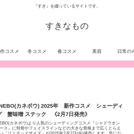
『すき』を綴っているサイトです。
すきなもの
作コスメ
冬コスメ
春コスメ
美容
日常のﾒ
NEBO(カネボウ) 2025年 新作コスメ シェーディ
グ 蟹味噌 ステック 《2月7日発売》
NEBO(カネボウ)より人気のシェーディングコスメ『シャドウオン
ース』に頬骨やフェイスラインなどの大きな骨格まで広くとらえ
い「リミテッドサイズ」が2025年2月7日(金)発売します。気にな