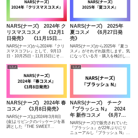
ックパウダー“リ...
グセッティングパ...
NARS(ナーズ) 2024年 ク
NARS(ナーズ) 2025年
リスマスコスメ 《12月1
夏コスメ 《6月27日発
日発売》 《11月15日発
売》
売》《9月13日発売》《10
NARS(ナーズ)から2024年『クリ
NARS(ナーズ)から2025年『夏コ
月25日発売》
スマスコフレ』として、9月13
スメ』がそれぞれ販売します。気
日・10月25日・11月15日にそれ
になっている方・購入を検討して
ぞれコスメが発売されます。気に
いる方などはチェックしてみて下
なっている方・購入を検討してい
さい。6月27日発売ライトリフレ
コスメ
コスメ
る方などチェックしてみて下さ
クティング プリズマティックパ
い。NARS(ナーズ)取り扱い販売
ウダー（リフ粉）限定のパステル
サイト▽NAR...
カラーがくすみを晴ら...
NARS(ナーズ) 2024年 春
NARS(ナーズ) チーク
コスメ 《3月8日発売》
『ブラッシュ N』 2024
年 新作コスメ 《6月7日
NARS(ナーズ)は2024年3月8日
発売》
(金)よりピンクのパッケージを基
NARS(ナーズ)で販売されていた
調とした『THE SWEET
『ブラッシュ』が22年ぶりにリ
SENSATIONS COLLECTION(ザ
ニューアルし『ブラッシュ N』と
スウィート センセーションズ コ
して、2024年6月7日(金)に発売し