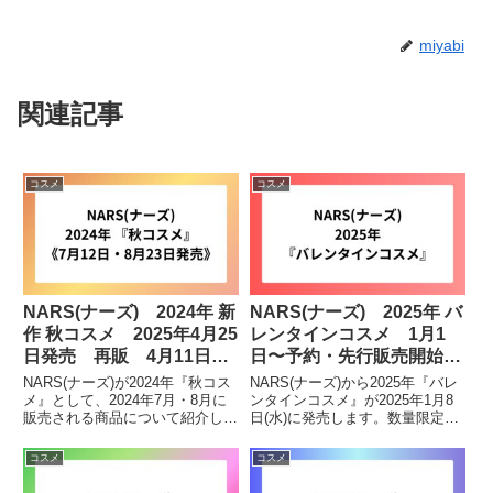
miyabi
関連記事
コスメ
コスメ
NARS(ナーズ) 2024年 新
NARS(ナーズ) 2025年 バ
作 秋コスメ 2025年4月25
レンタインコスメ 1月1
日発売 再販 4月11日〜
日〜予約・先行販売開始
予約開始《7月12日・8月
《1月8日発売》
NARS(ナーズ)が2024年『秋コス
NARS(ナーズ)から2025年『バレ
23日発売》 値上げ
メ』として、2024年7月・8月に
ンタインコスメ』が2025年1月8
販売される商品について紹介した
日(水)に発売します。数量限定コ
いと思います。気になる方・購入
スメになりますので、気になって
を検討している方はチェックして
いる方・購入を検討している方な
コスメ
コスメ
みて下さい。8月23日発売ライト
どはチェックしてみて下さい。1
リフレクティング プリズマティ
月8日発売ライトリフレクティン