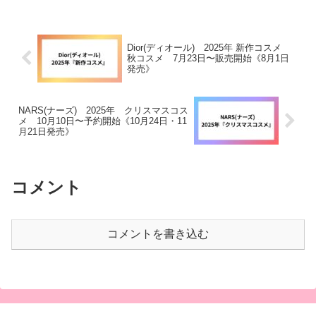
レクション)』が発売しました。
ます。4月17日から＠cosme
気になっている方・購入希望の
SHOPPINGで『ブラッシュ N』
方...
の厳選9色を先行予約を開始し、
その後...
Dior(ディオール) 2025年 新作コスメ
秋コスメ 7月23日〜販売開始《8月1日
発売》
NARS(ナーズ) 2025年 クリスマスコス
メ 10月10日〜予約開始《10月24日・11
月21日発売》
コメント
コメントを書き込む